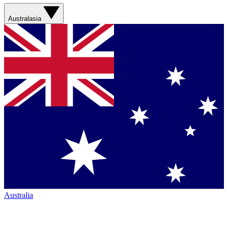
Australasia
Australia