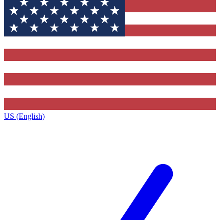
US (English)