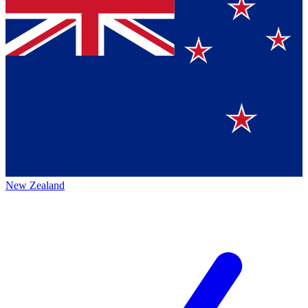
New Zealand