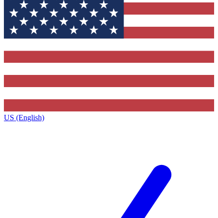
US (English)