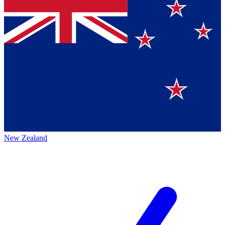
New Zealand