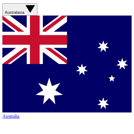
Australasia
Australia