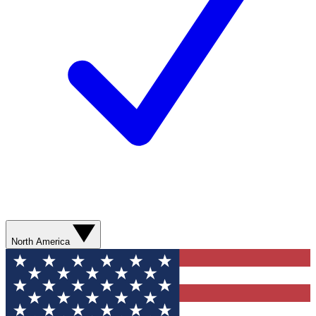
North America