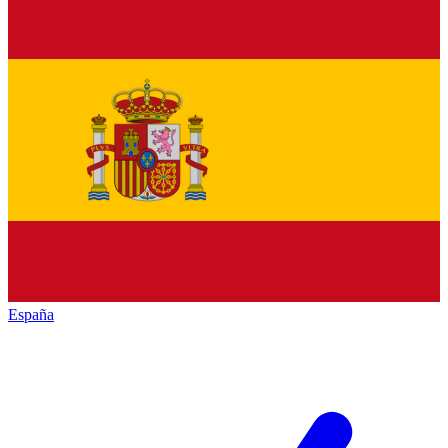
España