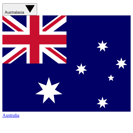
Australasia
Australia