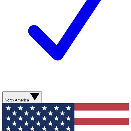
North America