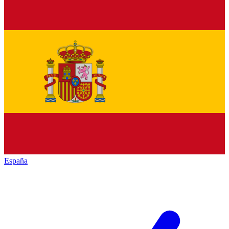
España