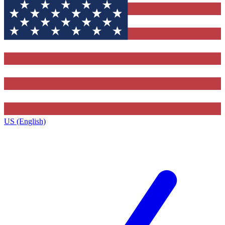
US (English)