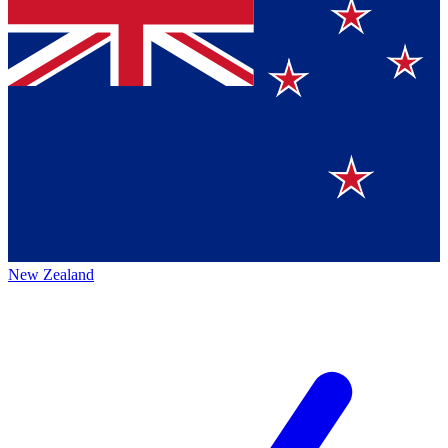
New Zealand