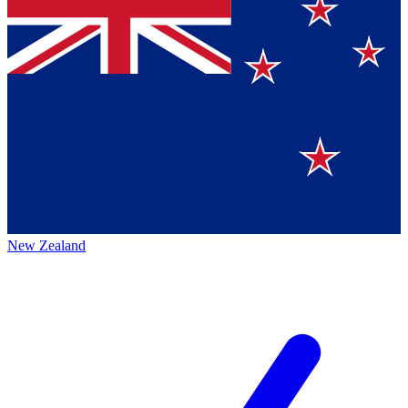
New Zealand