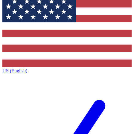
US (English)