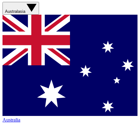
Australasia
Australia