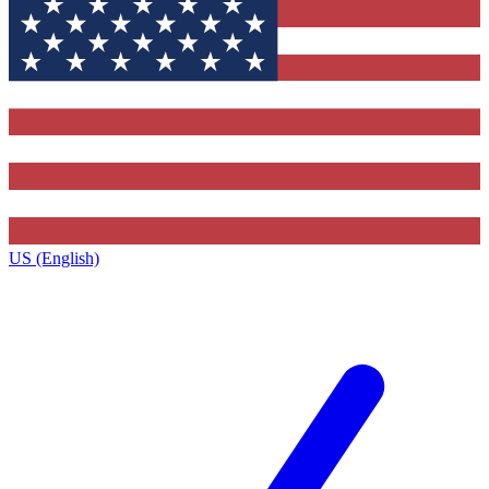
US (English)