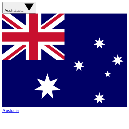
Australasia
Australia