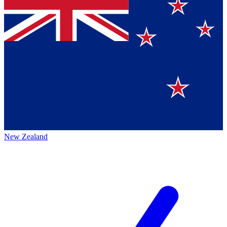
New Zealand