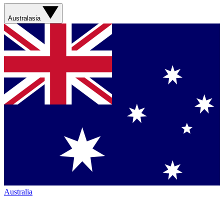
Australasia
Australia