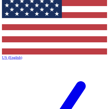
US (English)