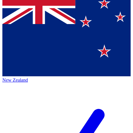
New Zealand