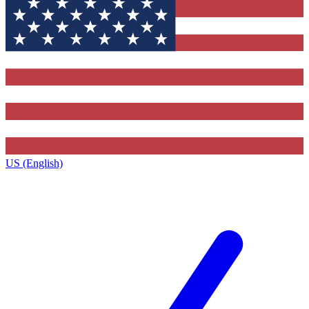
US (English)