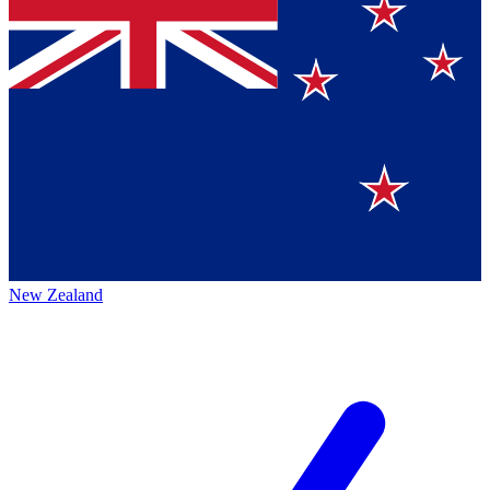
New Zealand