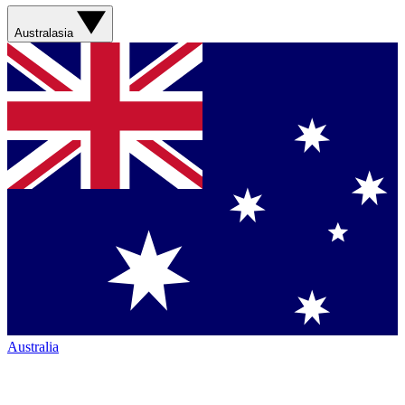
Australasia
Australia