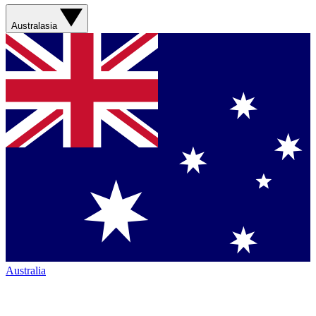
Australasia
Australia