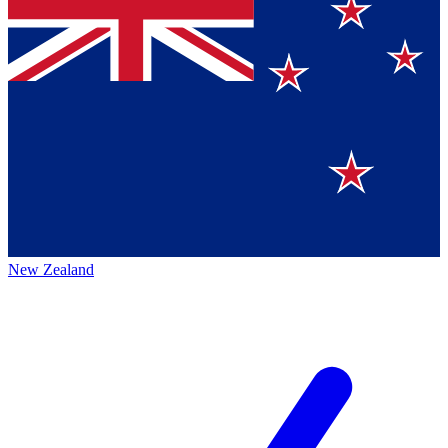
New Zealand