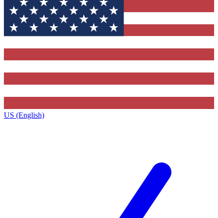
US (English)