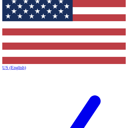
US (English)