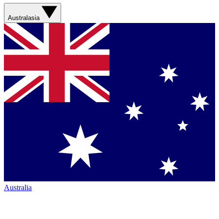
Australasia
Australia