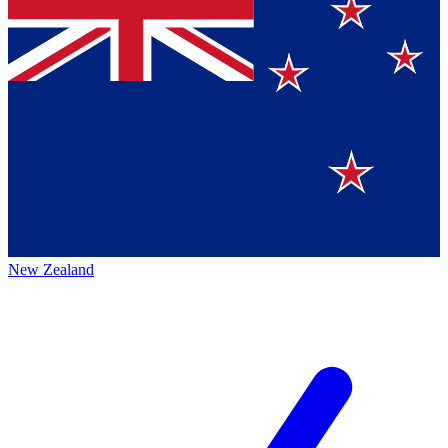
New Zealand