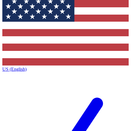
US (English)