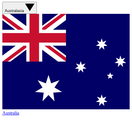
Australasia
Australia