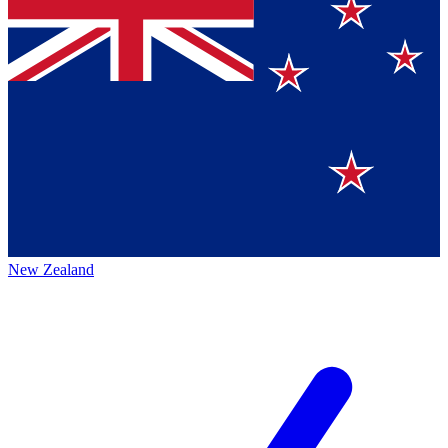
New Zealand