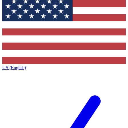
US (English)