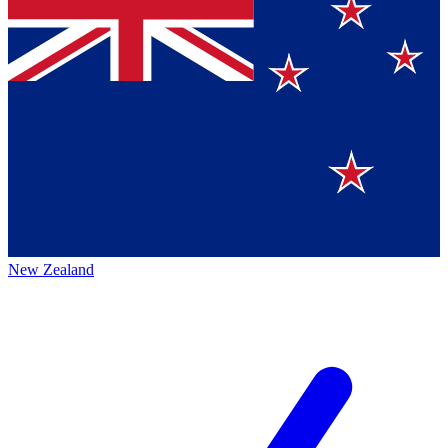
New Zealand