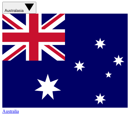
Australasia
Australia