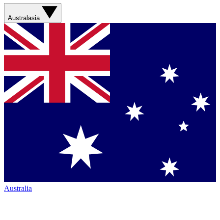
Australasia
Australia