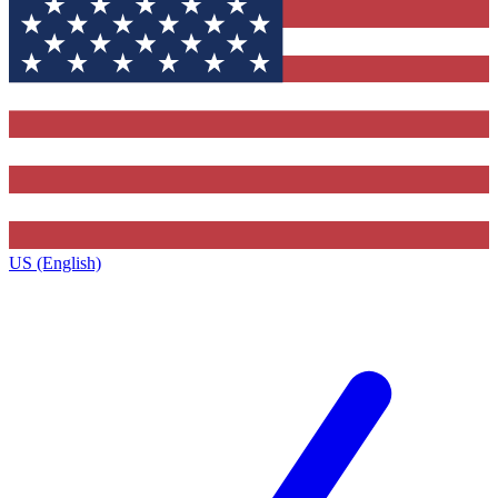
US (English)