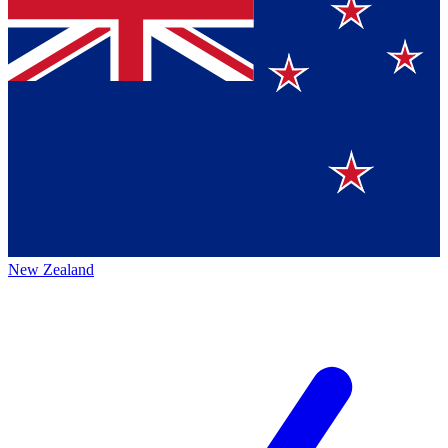
New Zealand