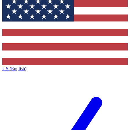
US (English)