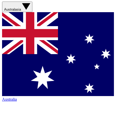
Australasia
Australia