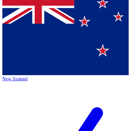
New Zealand