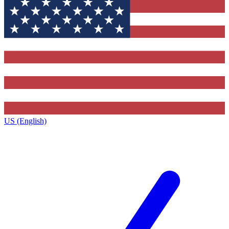
US (English)