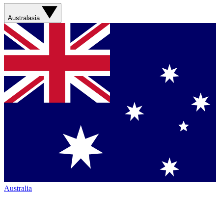
Australasia
Australia