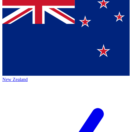
New Zealand