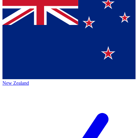
New Zealand