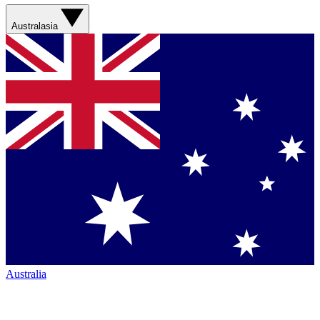
Australasia
Australia