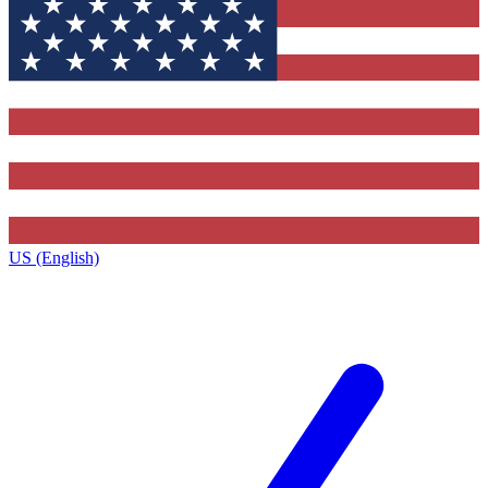
US (English)