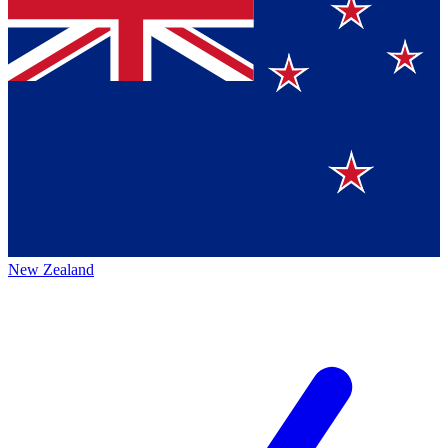
New Zealand