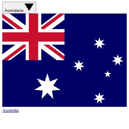
Australasia
Australia