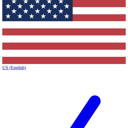
US (English)