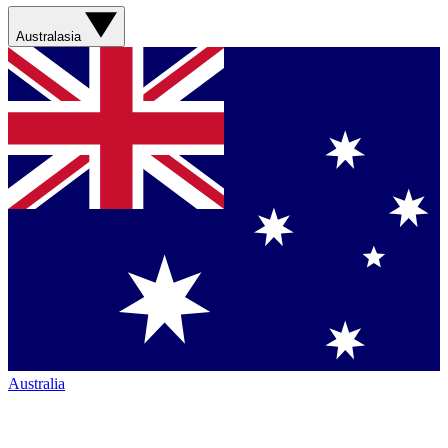
Australasia
Australia