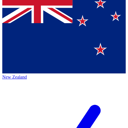
New Zealand