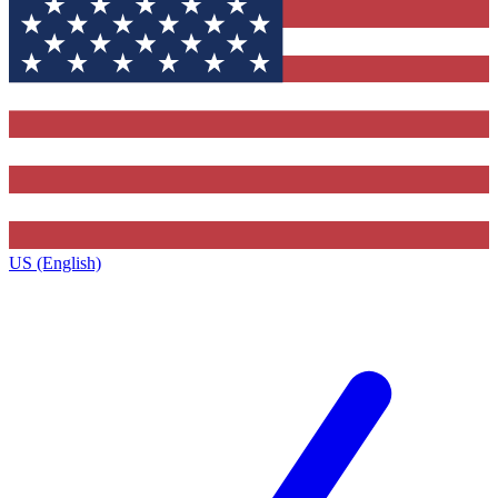
US (English)