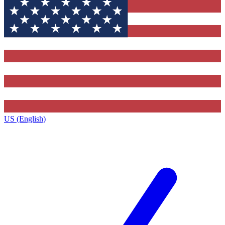
US (English)