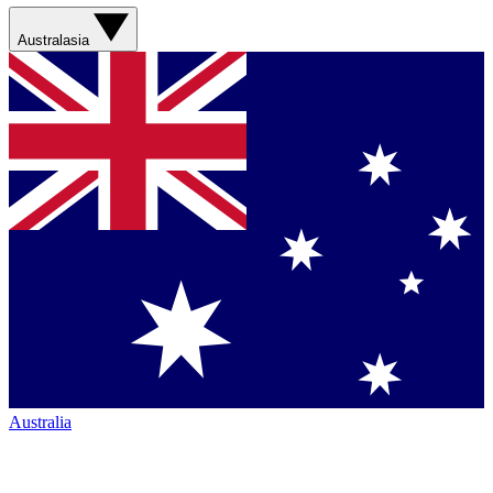
Australasia
Australia