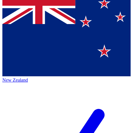
New Zealand