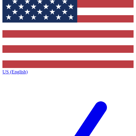
US (English)