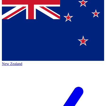
New Zealand