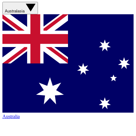
Australasia
Australia