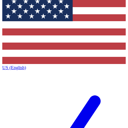
US (English)