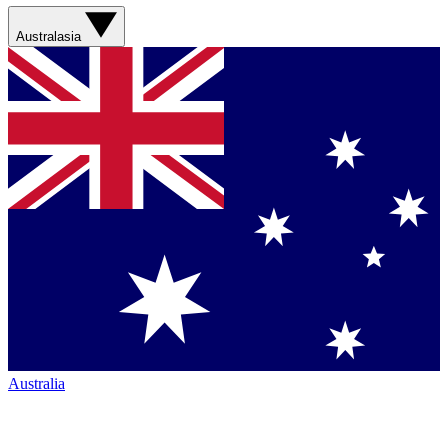
Australasia
Australia