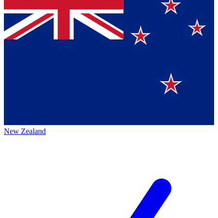
New Zealand