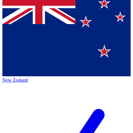
New Zealand