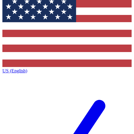
US (English)