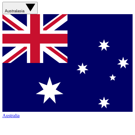
Australasia
Australia