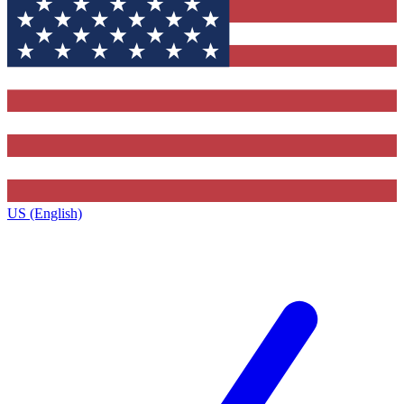
US (English)