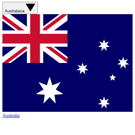
Australasia
Australia