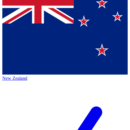
New Zealand