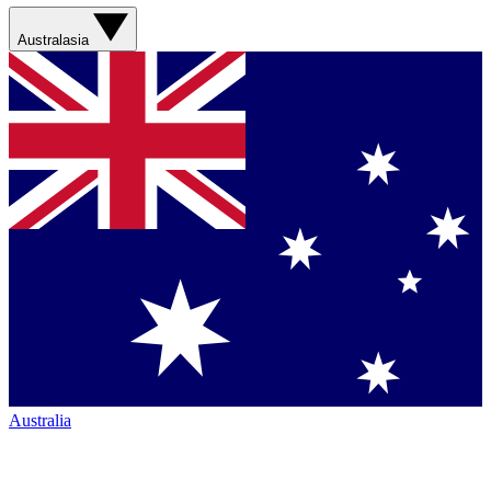
Australasia
Australia