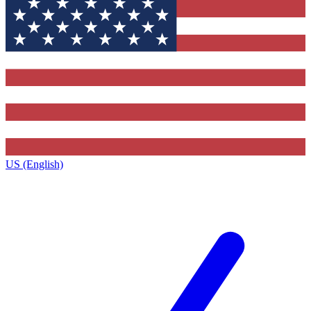
US (English)