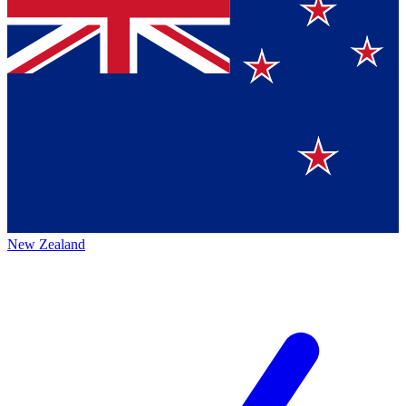
New Zealand