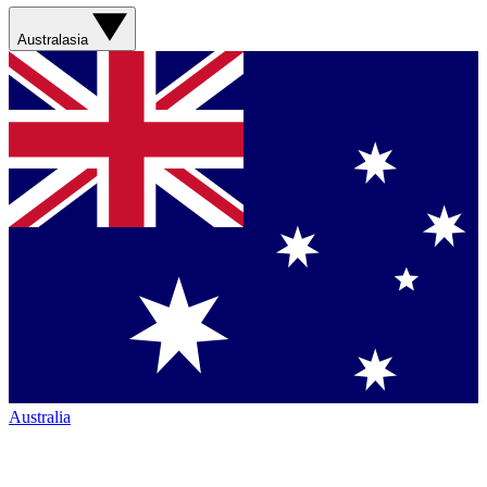
Australasia
Australia