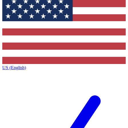
US (English)