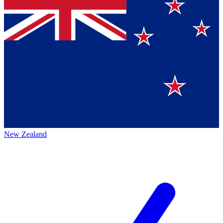
New Zealand