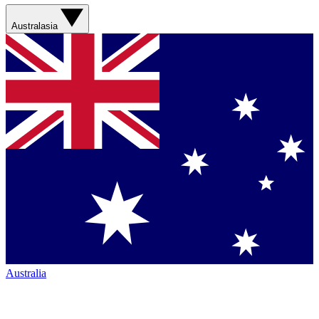
Australasia
Australia