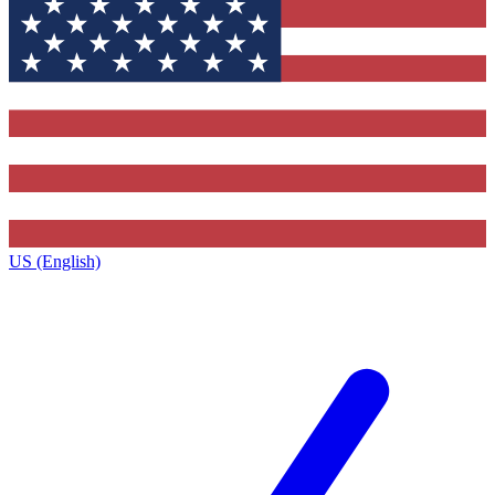
US (English)