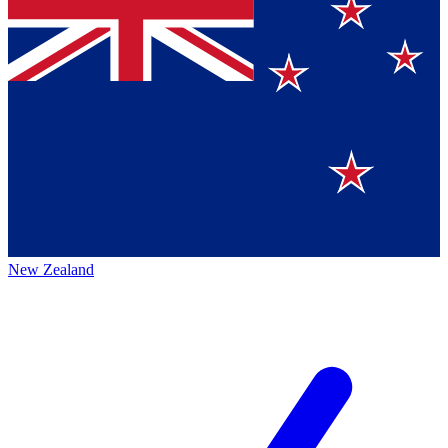
New Zealand