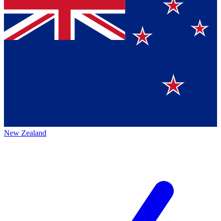
New Zealand