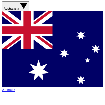
Australasia
Australia