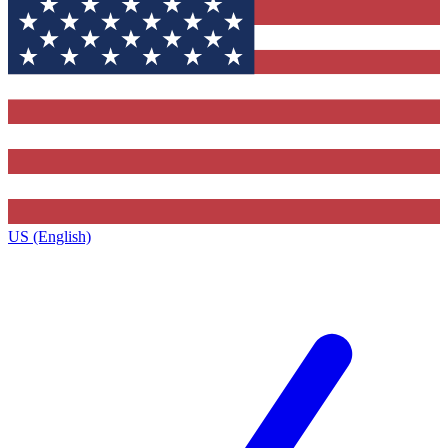
US (English)