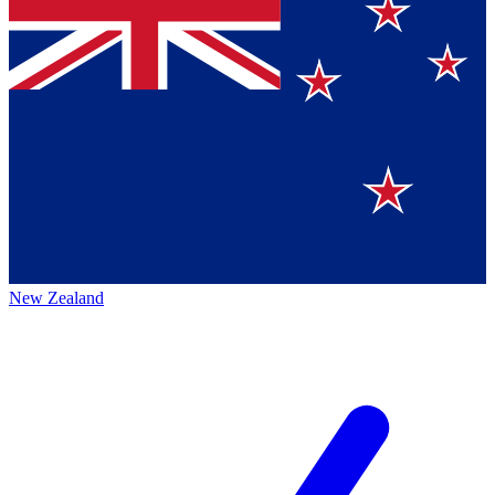
New Zealand