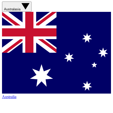
Australasia
Australia