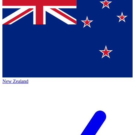
New Zealand