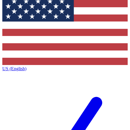
US (English)