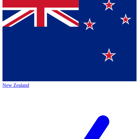
New Zealand