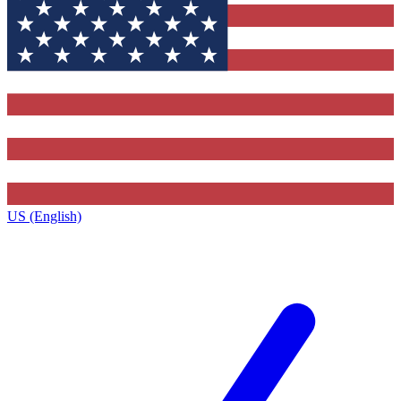
US (English)