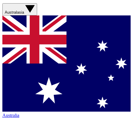
Australasia
Australia