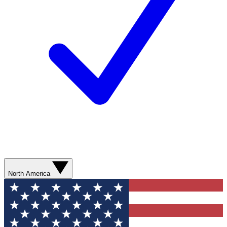
North America