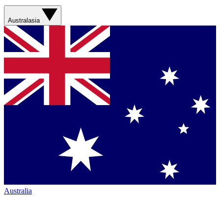
Australasia
Australia