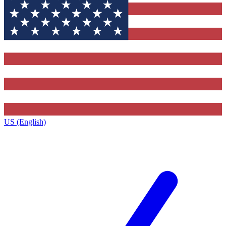
US (English)