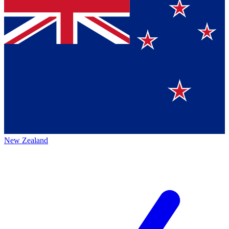
New Zealand