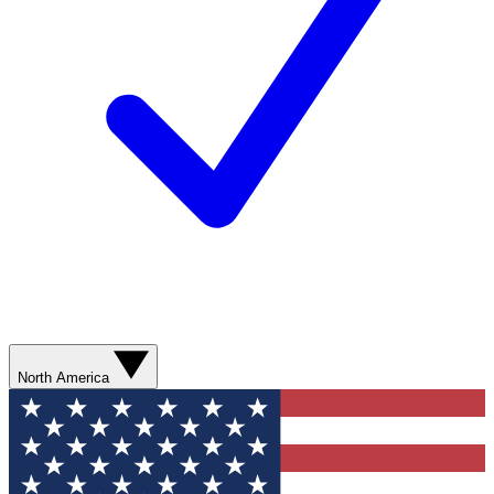
North America