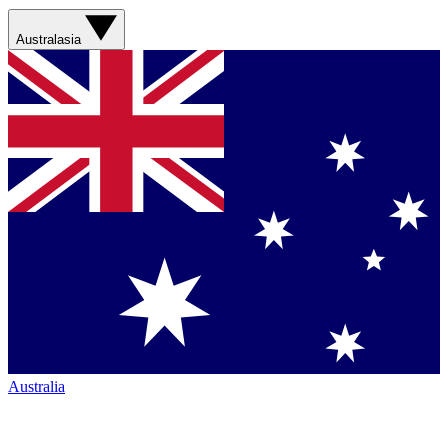
Australasia
Australia