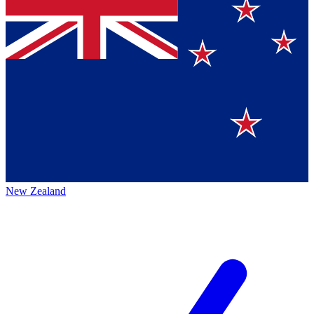
New Zealand