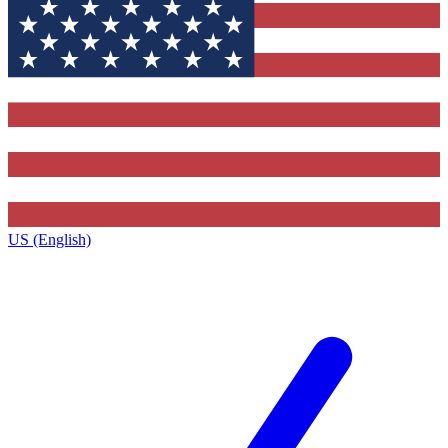
US (English)