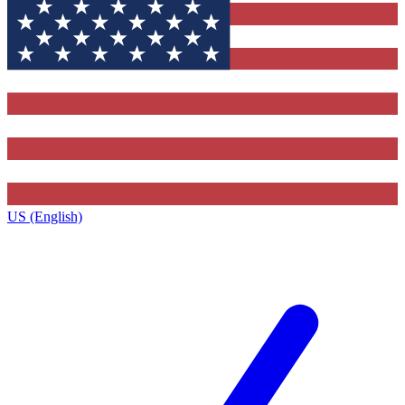
US (English)