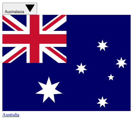
Australasia
Australia