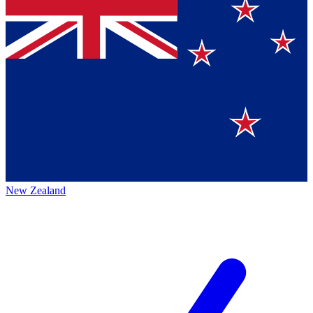
New Zealand