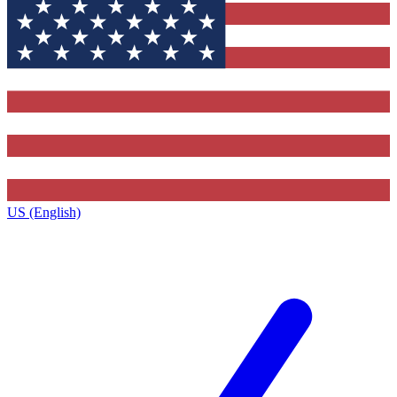
US (English)