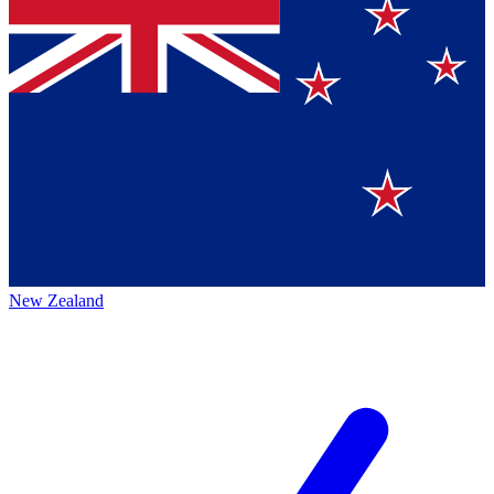
New Zealand