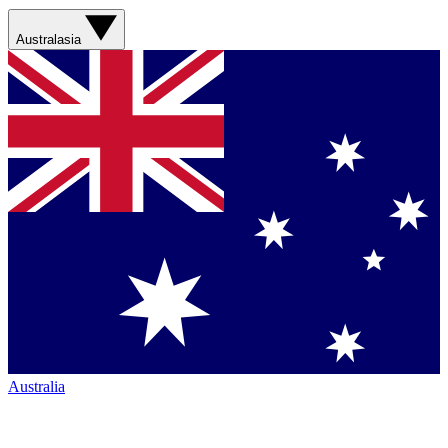
Australasia
Australia