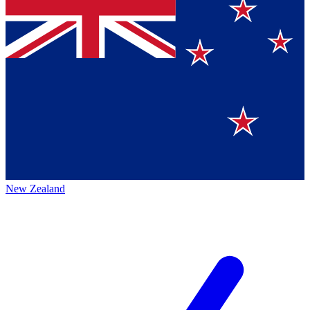
New Zealand