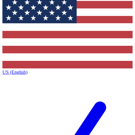
US (English)