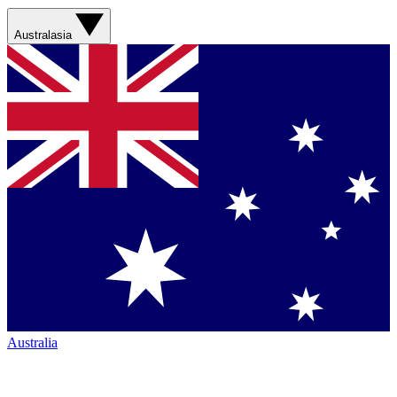
Australasia
Australia