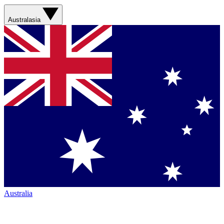
Australasia
Australia