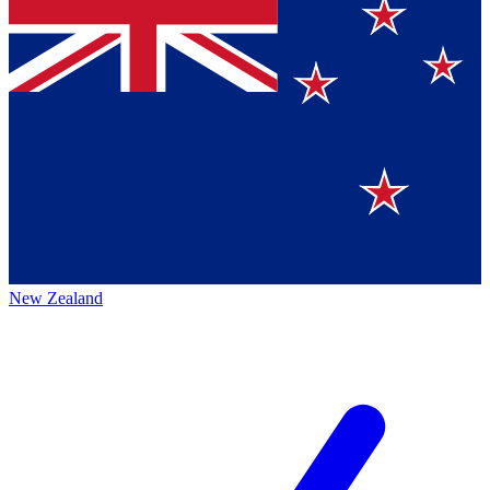
New Zealand