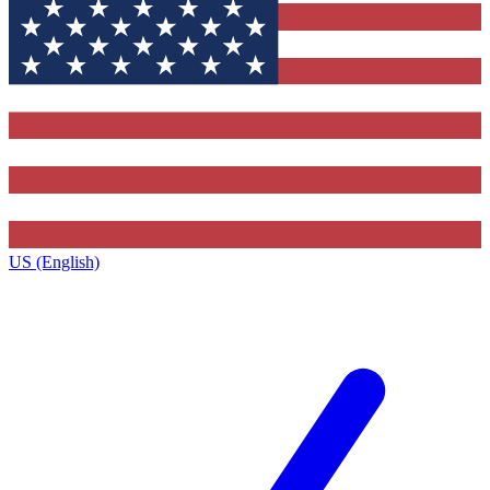
US (English)