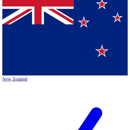
New Zealand