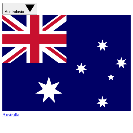
Australasia
Australia