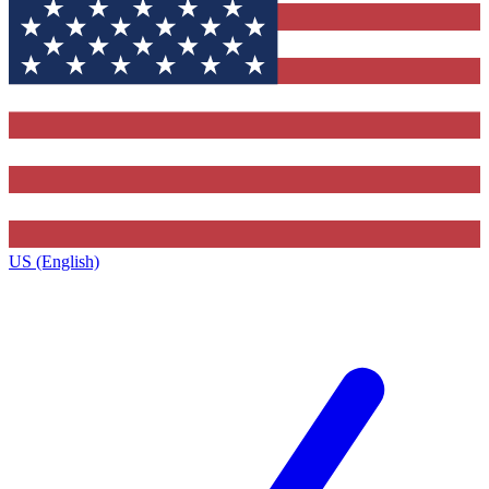
US (English)