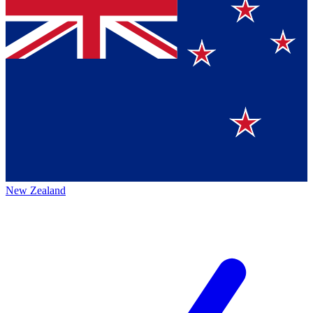
New Zealand