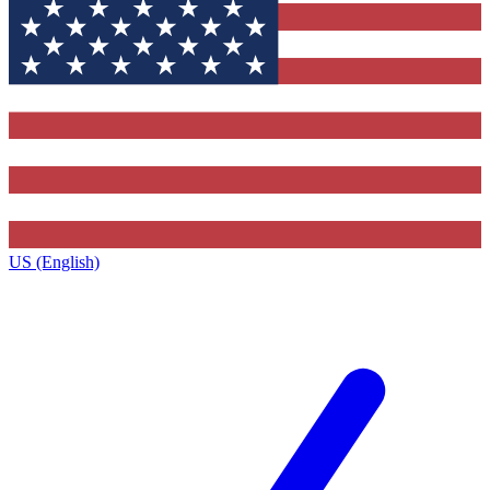
US (English)