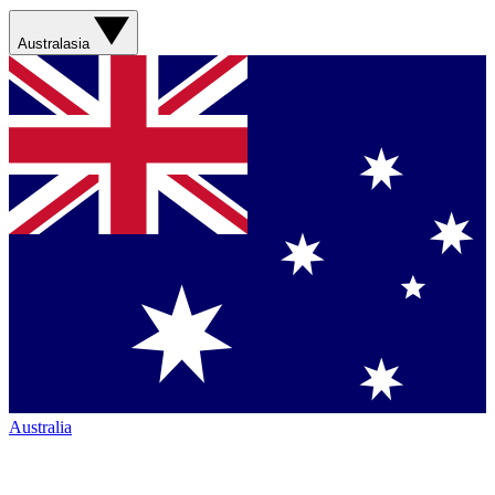
Australasia
Australia