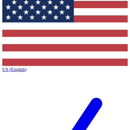
US (English)