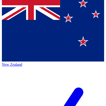
New Zealand