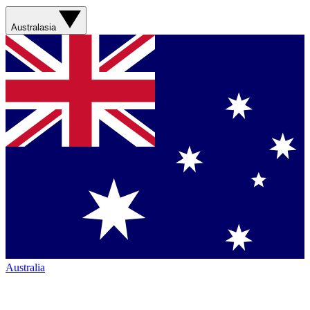
Australasia
Australia