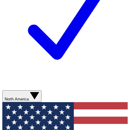
North America