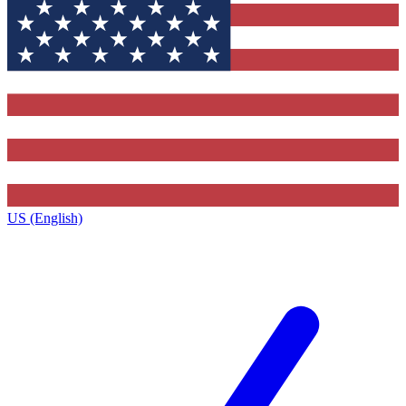
US (English)