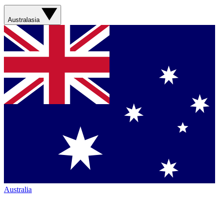
Australasia
Australia