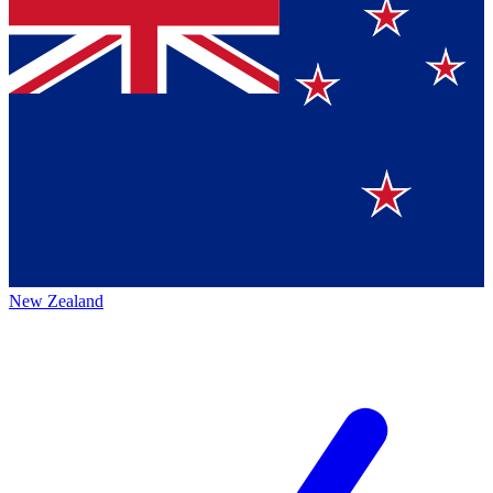
New Zealand