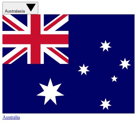
Australasia
Australia