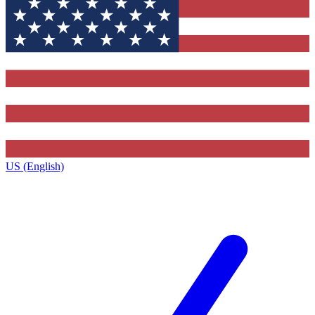
US (English)