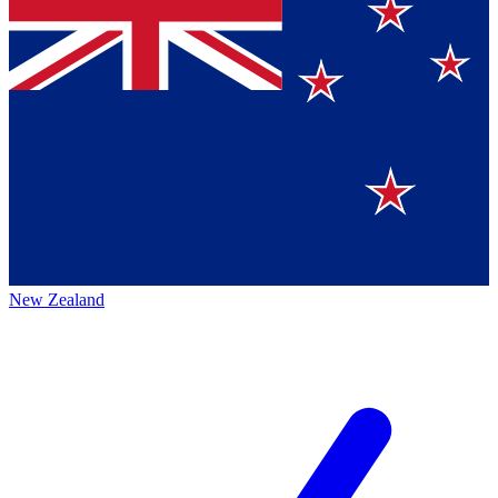
New Zealand