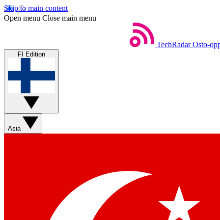
Skip to main content
Open menu
Close main menu
TechRadar
Osto-opp
FI Edition
Asia