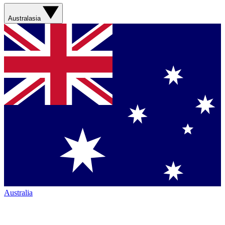
Australasia
Australia