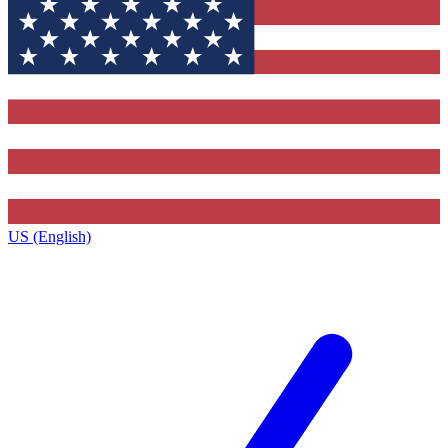
US (English)