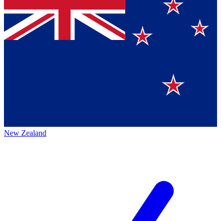
New Zealand