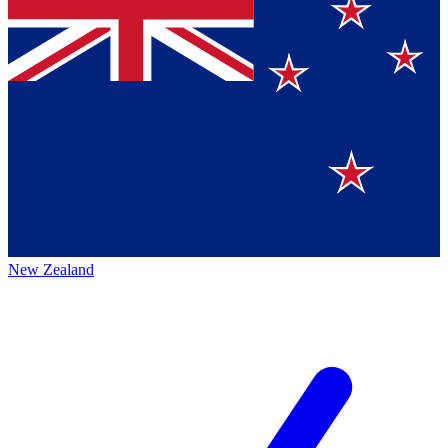
New Zealand