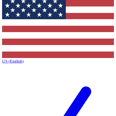
US (English)