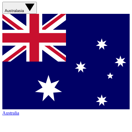
Australasia
Australia