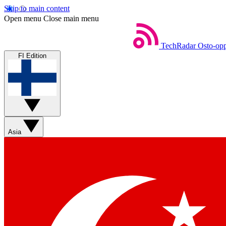
Skip to main content
Open menu
Close main menu
TechRadar
Osto-opp
FI Edition
Asia