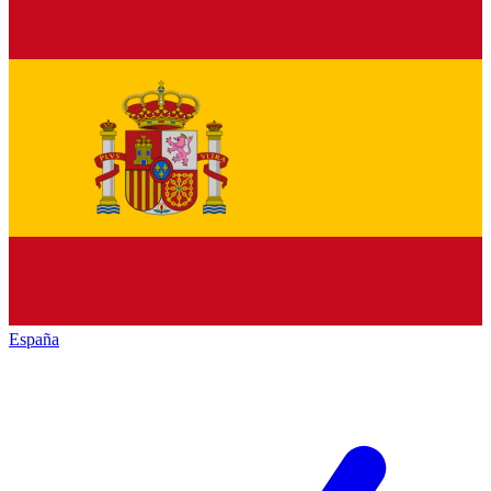
España