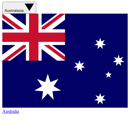
Australasia
Australia