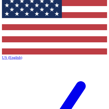
US (English)