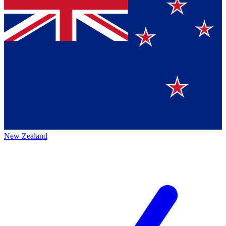
New Zealand