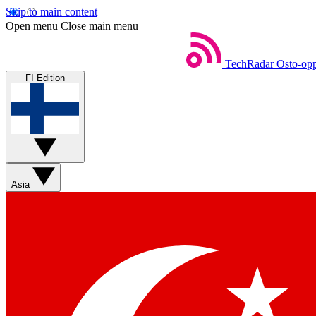
Skip to main content
Open menu
Close main menu
TechRadar
Osto-opp
FI Edition
Asia