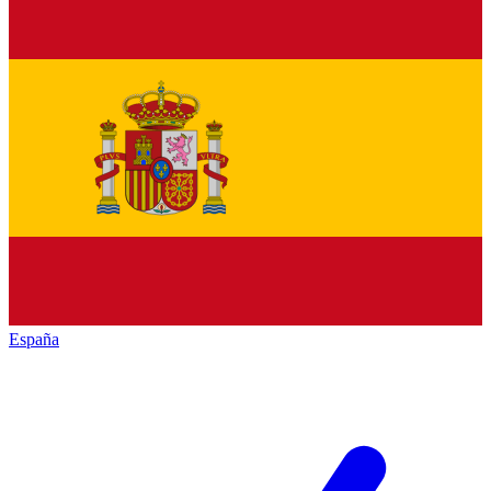
España