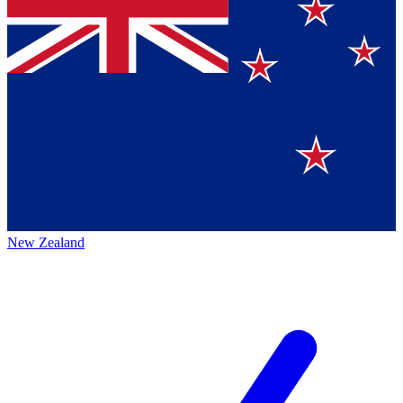
New Zealand