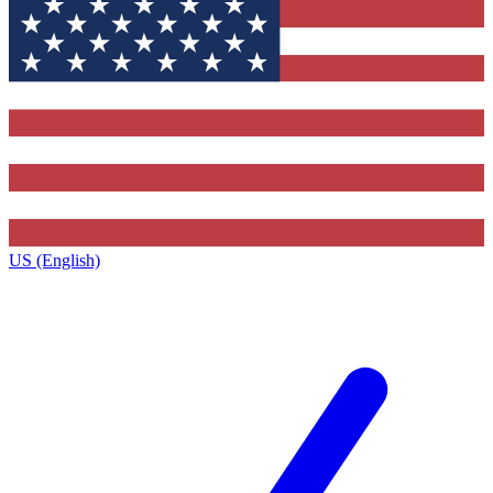
US (English)