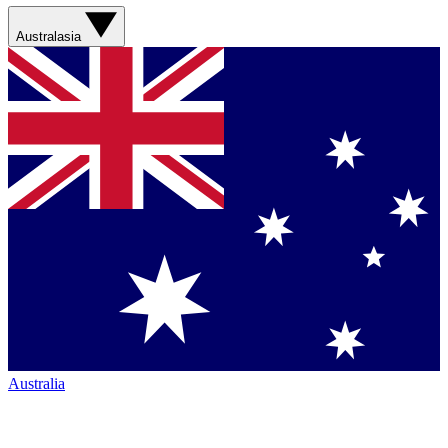
Australasia
Australia