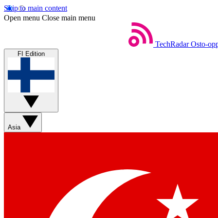
Skip to main content
Open menu
Close main menu
TechRadar
Osto-opp
FI Edition
Asia