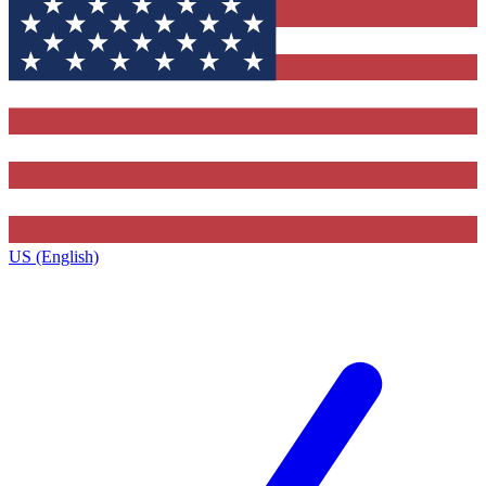
US (English)