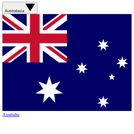
Australasia
Australia