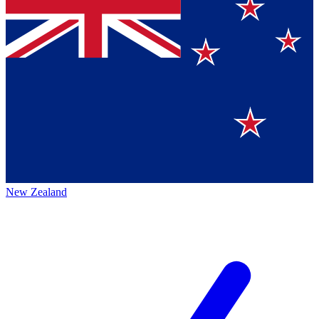
New Zealand