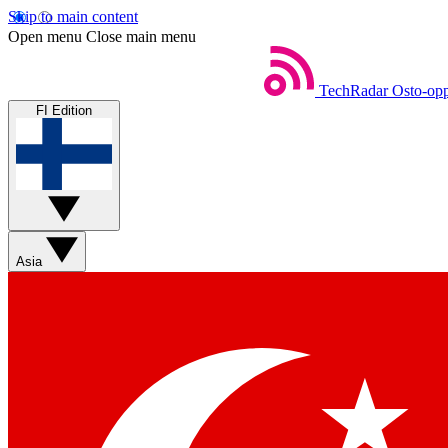
Skip to main content
Open menu
Close main menu
TechRadar
Osto-opp
FI Edition
Asia